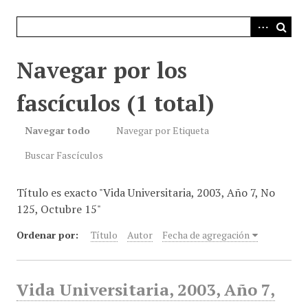
i
n
c
i
Navegar por los
p
a
fascículos (1 total)
l
Navegar todo
Navegar por Etiqueta
Buscar Fascículos
Título es exacto "Vida Universitaria, 2003, Año 7, No
125, Octubre 15"
Ordenar por:
Título
Autor
Fecha de agregación
Vida Universitaria, 2003, Año 7,