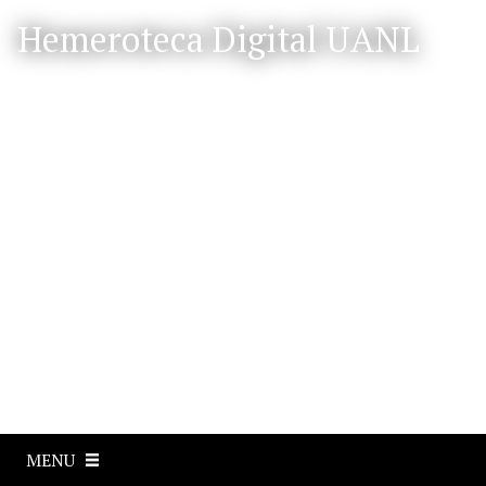
S
Hemeroteca Digital UANL
a
l
t
a
r
a
l
c
o
n
t
e
n
i
d
o
p
MENU
r