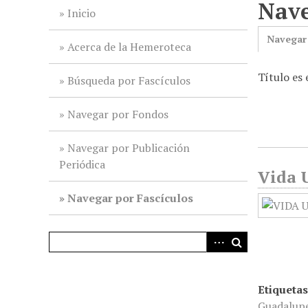
Nave
i
Inicio
n
Navegar
c
Acerca de la Hemeroteca
i
Título es 
p
Búsqueda por Fascículos
a
l
Navegar por Fondos
Navegar por Publicación
Periódica
Vida U
Navegar por Fascículos
Etiquetas
Guadalup