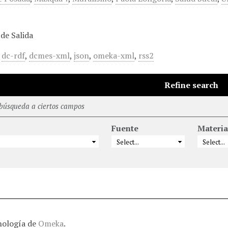
de Salida
,
dc-rdf
,
dcmes-xml
,
json
,
omeka-xml
,
rss2
Refine search
 búsqueda a ciertos campos
Fuente
Materia
nología de
Omeka
.