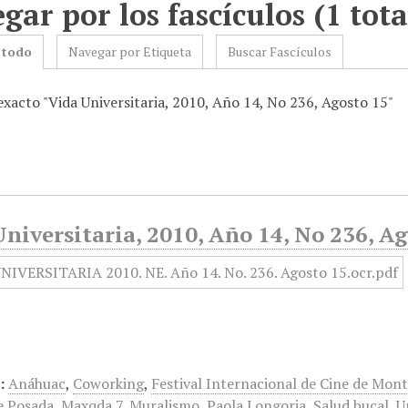
gar por los fascículos (1 tota
 todo
Navegar por Etiqueta
Buscar Fascículos
exacto "Vida Universitaria, 2010, Año 14, No 236, Agosto 15"
niversitaria, 2010, Año 14, No 236, A
:
Anáhuac
,
Coworking
,
Festival Internacional de Cine de Mon
e Posada
,
Maxqda 7
,
Muralismo
,
Paola Longoria
,
Salud bucal
,
U