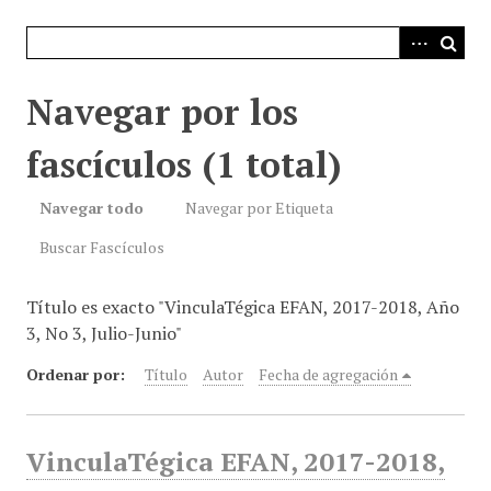
i
n
c
i
Navegar por los
p
a
fascículos (1 total)
l
Navegar todo
Navegar por Etiqueta
Buscar Fascículos
Título es exacto "VinculaTégica EFAN, 2017-2018, Año
3, No 3, Julio-Junio"
Ordenar por:
Título
Autor
Fecha de agregación
VinculaTégica EFAN, 2017-2018,