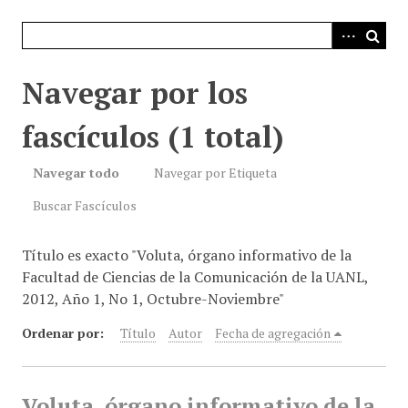
i
n
c
i
Navegar por los
p
a
fascículos (1 total)
l
Navegar todo
Navegar por Etiqueta
Buscar Fascículos
Título es exacto "Voluta, órgano informativo de la
Facultad de Ciencias de la Comunicación de la UANL,
2012, Año 1, No 1, Octubre-Noviembre"
Ordenar por:
Título
Autor
Fecha de agregación
Voluta, órgano informativo de la