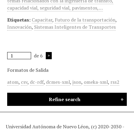
temas relacionados con la ingeniería de tránsito,
capacidad vial, seguridad vial, pavimentos,…
Etiquetas:
Capacitar
,
Futuro de la transportación
,
Innovación
,
Sistemas Inteligentes de Transportes
de 6
Formatos de Salida
atom
,
csv
,
dc-rdf
,
dcmes-xml
,
json
,
omeka-xml
,
rss2
Refine search
Universidad Autónoma de Nuevo Léon, (c) 2020-2030 -