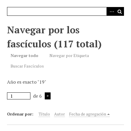
i
n
c
i
Navegar por los
p
a
fascículos (117 total)
l
Navegar todo
Navegar por Etiqueta
Buscar Fascículos
Año es exacto "19"
de 6
Ordenar por:
Título
Autor
Fecha de agregación