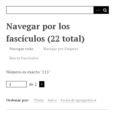
i
n
c
i
Navegar por los
p
a
fascículos (22 total)
l
Navegar todo
Navegar por Etiqueta
Buscar Fascículos
Número es exacto "115"
de 2
Ordenar por:
Título
Autor
Fecha de agregación