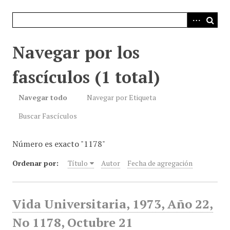
i
n
c
i
Navegar por los
p
a
fascículos (1 total)
l
Navegar todo
Navegar por Etiqueta
Buscar Fascículos
Número es exacto "1178"
Ordenar por:
Título
Autor
Fecha de agregación
Vida Universitaria, 1973, Año 22,
No 1178, Octubre 21