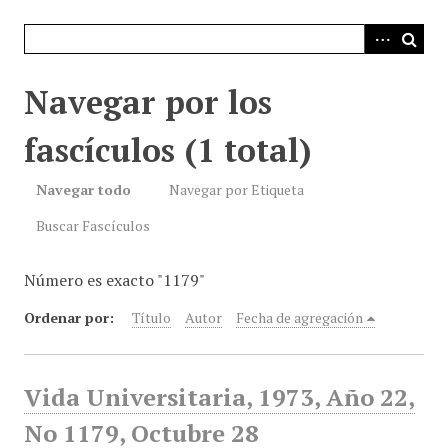
i
n
c
i
Navegar por los
p
a
fascículos (1 total)
l
Navegar todo
Navegar por Etiqueta
Buscar Fascículos
Número es exacto "1179"
Ordenar por:
Título
Autor
Fecha de agregación
Vida Universitaria, 1973, Año 22,
No 1179, Octubre 28