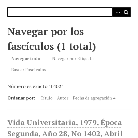
i
n
c
i
Navegar por los
p
a
fascículos (1 total)
l
Navegar todo
Navegar por Etiqueta
Buscar Fascículos
Número es exacto "1402"
Ordenar por:
Título
Autor
Fecha de agregación
Vida Universitaria, 1979, Época
Segunda, Año 28, No 1402, Abril