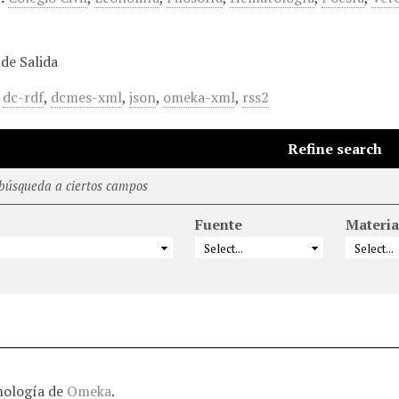
de Salida
,
dc-rdf
,
dcmes-xml
,
json
,
omeka-xml
,
rss2
Refine search
 búsqueda a ciertos campos
Fuente
Materia
nología de
Omeka
.