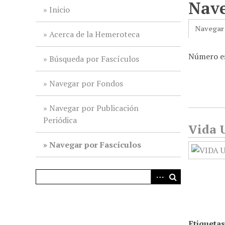
Nave
i
Inicio
n
Navegar
c
Acerca de la Hemeroteca
i
Número es
p
Búsqueda por Fascículos
a
l
Navegar por Fondos
Navegar por Publicación
Periódica
Vida 
Navegar por Fascículos
Etiquetas