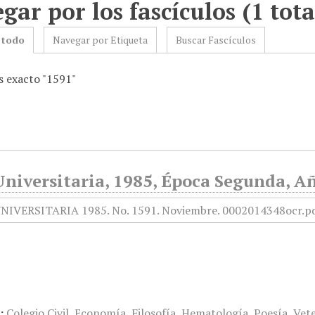
gar por los fascículos (1 tota
 todo
Navegar por Etiqueta
Buscar Fascículos
 exacto "1591"
Universitaria, 1985, Época Segunda, A
:
Colegio Civil
,
Economía
,
Filosofía
,
Hematología
,
Poesía
,
Vete