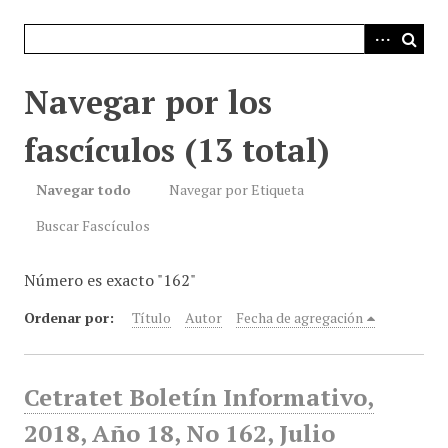
i
n
c
i
Navegar por los
p
a
fascículos (13 total)
l
Navegar todo
Navegar por Etiqueta
Buscar Fascículos
Número es exacto "162"
Ordenar por:
Título
Autor
Fecha de agregación
Cetratet Boletín Informativo,
2018, Año 18, No 162, Julio