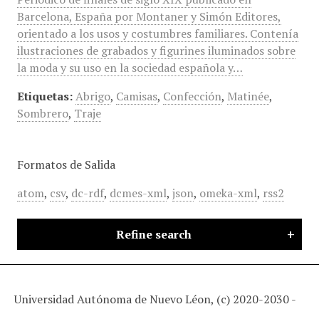
Barcelona, España por Montaner y Simón Editores,
orientado a los usos y costumbres familiares. Contenía
ilustraciones de grabados y figurines iluminados sobre
la moda y su uso en la sociedad española y…
Etiquetas:
Abrigo
,
Camisas
,
Confección
,
Matinée
,
Sombrero
,
Traje
Formatos de Salida
atom
,
csv
,
dc-rdf
,
dcmes-xml
,
json
,
omeka-xml
,
rss2
Refine search
Universidad Autónoma de Nuevo Léon, (c) 2020-2030 -