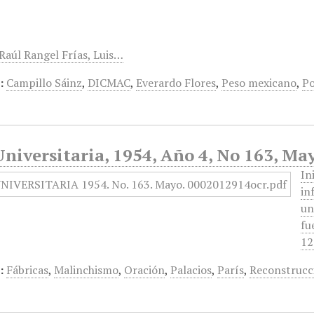
 Raúl Rangel Frías, Luis…
:
Campillo Sáinz
,
DICMAC
,
Everardo Flores
,
Peso mexicano
,
Po
niversitaria, 1954, Año 4, No 163, Ma
In
in
un
fu
12
:
Fábricas
,
Malinchismo
,
Oración
,
Palacios
,
París
,
Reconstrucc