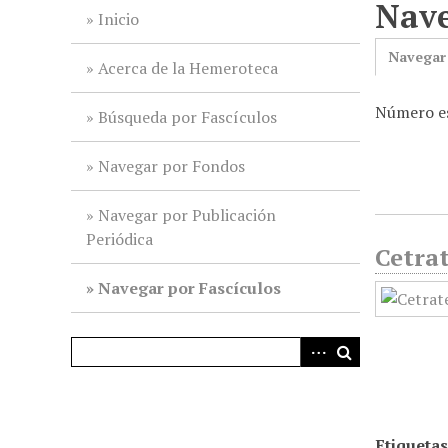
Nave
i
Inicio
n
Navegar
c
Acerca de la Hemeroteca
i
Número es
p
Búsqueda por Fascículos
a
l
Navegar por Fondos
Navegar por Publicación
Periódica
Cetrat
Navegar por Fascículos
Etiquetas