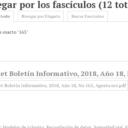
gar por los fascículos (12 tot
 todo
Navegar por Etiqueta
Buscar Fascículos
 exacto "163"
et Boletín Informativo, 2018, Año 18,
:
Modelos de tránsito
,
Recopilación de datos
,
Seguridad vial
,
S