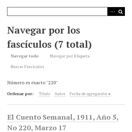
i
n
c
i
Navegar por los
p
a
fascículos (7 total)
l
Navegar todo
Navegar por Etiqueta
Buscar Fascículos
Número es exacto "220"
Ordenar por:
Título
Autor
Fecha de agregación
El Cuento Semanal, 1911, Año 5,
No 220, Marzo 17