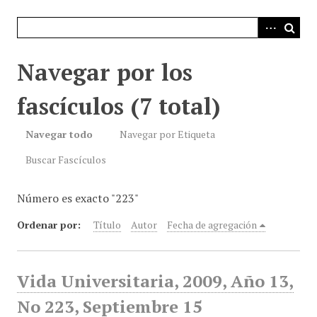
i
n
c
i
Navegar por los
p
a
fascículos (7 total)
l
Navegar todo
Navegar por Etiqueta
Buscar Fascículos
Número es exacto "223"
Ordenar por:
Título
Autor
Fecha de agregación
Vida Universitaria, 2009, Año 13,
No 223, Septiembre 15