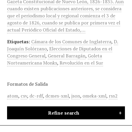
Gazeta Constitucional de Nuevo León, 1826-1835. Aun
cuando existen publicaciones anteriores, se considera
que el periodismo local y regional comienza el 3 de
agosto de 1826, cuando se publica por primera vez el
actual Periódico Oficial del Estado,…
Etiquetas:
Cámara de los Comunes de Inglaterra
,
D.
Joaquín Solórzano
,
Elecciones de Diputados en el
Congreso General
,
General Barragán
,
Goleta
Norteamericana Monks
,
Revolución en el Sur
Formatos de Salida
atom
,
csv
,
dc-rdf
,
dcmes-xml
,
json
,
omeka-xml
,
rss2
Refine search