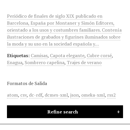
Periódico de finales de siglo XIX publicado en
Barcelona, España por Montaner y Simón Editores,
orientado a los usos y costumbres familiares. Contenía
ilustraciones de grabados y figurines iluminados sobre
la moda y su uso en la sociedad española y…
Etiquetas:
Camisas
,
Capota elegante
,
Cubre corsé
,
Enagua
,
Sombrero capelina
,
Trajes de verano
Formatos de Salida
atom
,
csv
,
dc-rdf
,
dcmes-xml
,
json
,
omeka-xml
,
rss2
Refine search