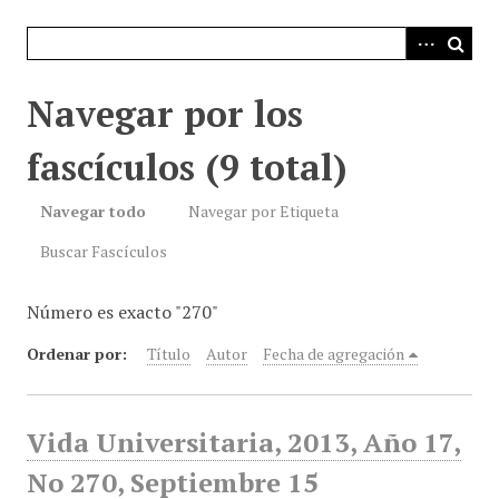
i
n
c
i
Navegar por los
p
a
fascículos (9 total)
l
Navegar todo
Navegar por Etiqueta
Buscar Fascículos
Número es exacto "270"
Ordenar por:
Título
Autor
Fecha de agregación
Vida Universitaria, 2013, Año 17,
No 270, Septiembre 15