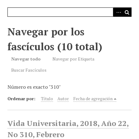
i
n
c
i
Navegar por los
p
a
fascículos (10 total)
l
Navegar todo
Navegar por Etiqueta
Buscar Fascículos
Número es exacto "310"
Ordenar por:
Título
Autor
Fecha de agregación
Vida Universitaria, 2018, Año 22,
No 310, Febrero