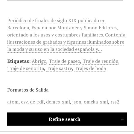
Periódico de finales de siglo XIX publicado en
Barcelona, España por Montaner y Simón Editores,
orientado a los usos y costumbres familiares. Contenía
ilustraciones de grabados y figurines iluminados sobre
la moda y su uso en la sociedad española y…
Etiquetas:
Abrigo
,
Traje de paseo
,
Traje de reunión
,
Traje de señorita
,
Traje sastre
,
Trajes de boda
Formatos de Salida
atom
,
csv
,
dc-rdf
,
dcmes-xml
,
json
,
omeka-xml
,
rss2
Refine search