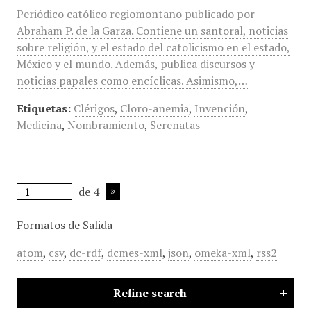
Periódico católico regiomontano publicado por
Abraham P. de la Garza. Contiene un santoral, noticias
sobre religión, y el estado del catolicismo en el estado,
México y el mundo. Además, publica discursos y
noticias papales como encíclicas. Asimismo,…
Etiquetas:
Clérigos
,
Cloro-anemia
,
Invención
,
Medicina
,
Nombramiento
,
Serenatas
de 4
Formatos de Salida
atom
,
csv
,
dc-rdf
,
dcmes-xml
,
json
,
omeka-xml
,
rss2
Refine search