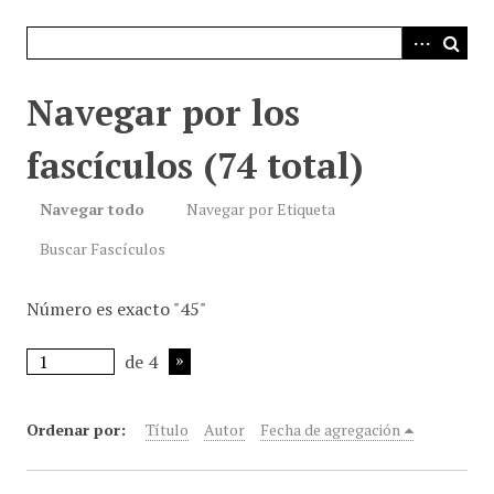
i
n
c
i
Navegar por los
p
a
fascículos (74 total)
l
Navegar todo
Navegar por Etiqueta
Buscar Fascículos
Número es exacto "45"
de 4
Ordenar por:
Título
Autor
Fecha de agregación