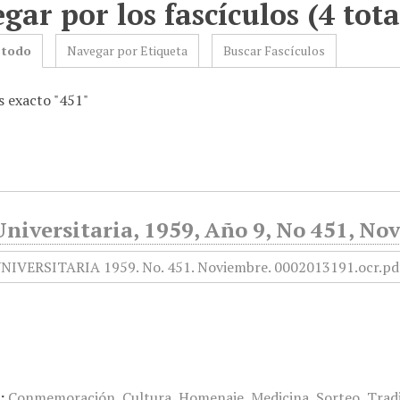
gar por los fascículos (4 tota
 todo
Navegar por Etiqueta
Buscar Fascículos
 exacto "451"
niversitaria, 1959, Año 9, No 451, No
:
Conmemoración
,
Cultura
,
Homenaje
,
Medicina
,
Sorteo
,
Trad