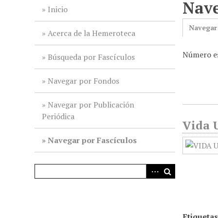
Nave
i
Inicio
n
Navegar
c
Acerca de la Hemeroteca
i
Número es
p
Búsqueda por Fascículos
a
l
Navegar por Fondos
Navegar por Publicación
Periódica
Vida U
Navegar por Fascículos
Etiquetas