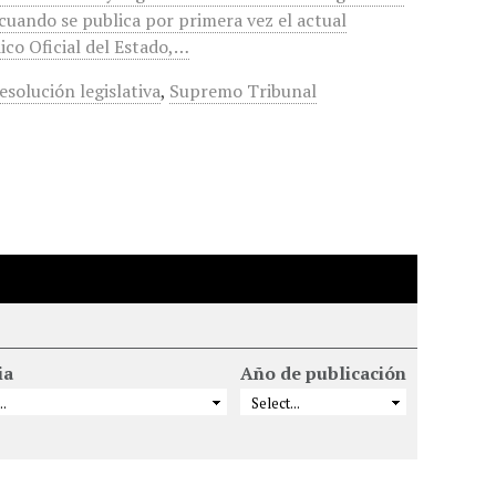
cuando se publica por primera vez el actual
ico Oficial del Estado,…
esolución legislativa
,
Supremo Tribunal
ia
Año de publicación