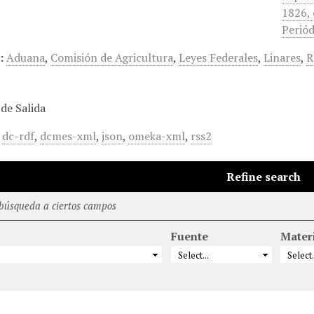
1826, 
Periód
:
Aduana
,
Comisión de Agricultura
,
Leyes Federales
,
Linares
,
R
de Salida
,
dc-rdf
,
dcmes-xml
,
json
,
omeka-xml
,
rss2
Refine search
 búsqueda a ciertos campos
Fuente
Mater