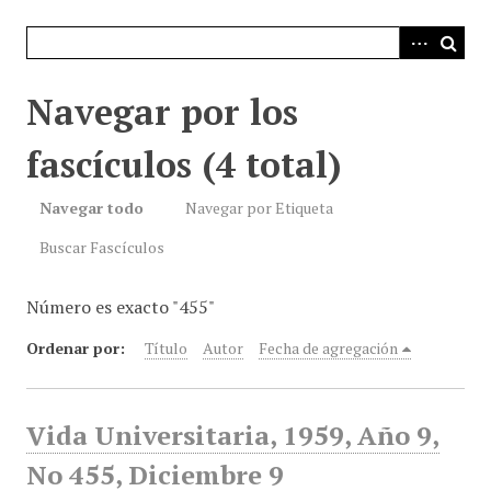
i
n
c
i
Navegar por los
p
a
fascículos (4 total)
l
Navegar todo
Navegar por Etiqueta
Buscar Fascículos
Número es exacto "455"
Ordenar por:
Título
Autor
Fecha de agregación
Vida Universitaria, 1959, Año 9,
No 455, Diciembre 9