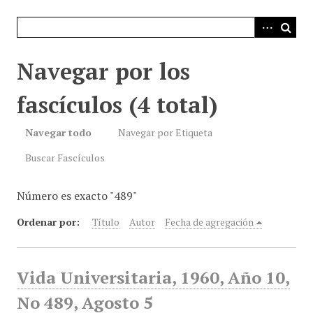
i
n
c
i
Navegar por los
p
a
fascículos (4 total)
l
Navegar todo
Navegar por Etiqueta
Buscar Fascículos
Número es exacto "489"
Ordenar por:
Título
Autor
Fecha de agregación
Vida Universitaria, 1960, Año 10,
No 489, Agosto 5