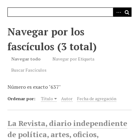
i
n
c
i
Navegar por los
p
a
fascículos (3 total)
l
Navegar todo
Navegar por Etiqueta
Buscar Fascículos
Número es exacto "637"
Ordenar por:
Título
Autor
Fecha de agregación
La Revista, diario independiente
de política, artes, oficios,