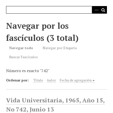
i
n
c
i
Navegar por los
p
a
fascículos (3 total)
l
Navegar todo
Navegar por Etiqueta
Buscar Fascículos
Número es exacto "742"
Ordenar por:
Título
Autor
Fecha de agregación
Vida Universitaria, 1965, Año 15,
No 742, Junio 13