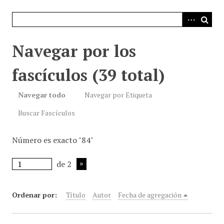
i
n
c
i
Navegar por los
p
a
fascículos (39 total)
l
Navegar todo
Navegar por Etiqueta
Buscar Fascículos
Número es exacto "84"
de 2
Ordenar por:
Título
Autor
Fecha de agregación