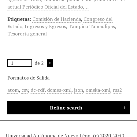
actual Periódico Oficial del Estado,…
Etiquetas:
Comisión de Hacienda
,
Congreso del
Estado
,
Ingresos y Egresos
,
Tampico Tamaulipas
,
Tesorería general
de 2
Formatos de Salida
atom
,
csv
,
dc-rdf
,
dcmes-xml
,
json
,
omeka-xml
,
rss2
Refine search
Universidad Autónoma de Nuevo Léon, (c) 2020-2030 -