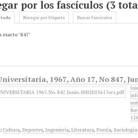
gar por los fascículos (3 tota
 todo
Navegar por Etiqueta
Buscar Fascículos
 exacto "847"
niversitaria, 1967, Año 17, No 847, Ju
Ini
inf
uni
fue
126
:
Cultura
,
Deportes
,
Ingeniería
,
Literatura
,
Poesía
,
Sociología