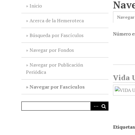
Nave
i
Inicio
n
Navegar
c
Acerca de la Hemeroteca
i
Número es
p
Búsqueda por Fascículos
a
l
Navegar por Fondos
Navegar por Publicación
Periódica
Vida U
Navegar por Fascículos
Etiquetas