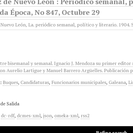
 de Nuevo León : Periódico semanal, po
da Época, No 847, Octubre 29
ntre bisemanal y semanal. Ignacio J. Mendoza su primer editor
on Aurelio Lartigue y Manuel Barrero Argüelles. Publicación po
:
Buques
,
Candidaturas
,
Funcionarios municipales
,
Galeana
,
Li
de Salida
,
dc-rdf
,
dcmes-xml
,
json
,
omeka-xml
,
rss2
Refine search