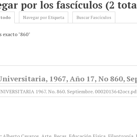
gar por los fascículos (2 tota
 todo
Navegar por Etiqueta
Buscar Fascículos
 exacto "860"
niversitaria, 1967, Año 17, No 860, S
:
Alberto Cavazos
,
Arte
,
Becas
,
Educación Física
,
Filantropía
,