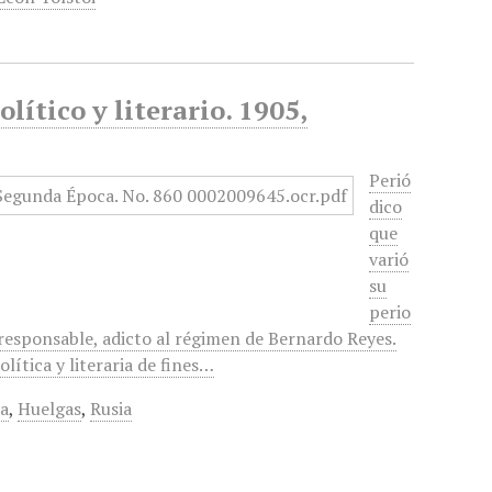
lítico y literario. 1905,
Perió
dico
que
varió
su
perio
 responsable, adicto al régimen de Bernardo Reyes.
lítica y literaria de fines…
a
,
Huelgas
,
Rusia