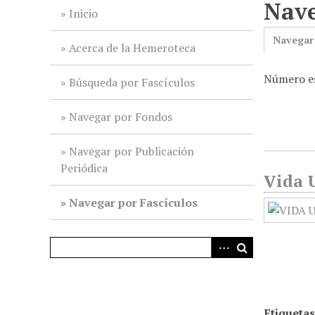
Nave
i
Inicio
n
Navegar
c
Acerca de la Hemeroteca
i
Número es
p
Búsqueda por Fascículos
a
l
Navegar por Fondos
Navegar por Publicación
Periódica
Vida U
Navegar por Fascículos
Etiquetas