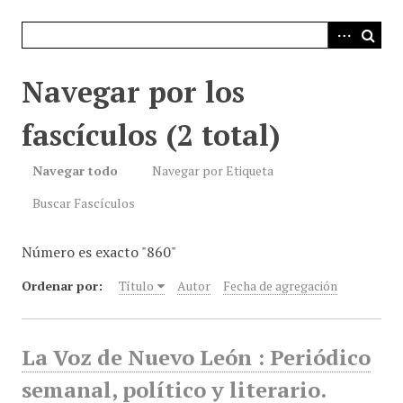
i
n
c
i
Navegar por los
p
a
fascículos (2 total)
l
Navegar todo
Navegar por Etiqueta
Buscar Fascículos
Número es exacto "860"
Ordenar por:
Título
Autor
Fecha de agregación
La Voz de Nuevo León : Periódico
semanal, político y literario.