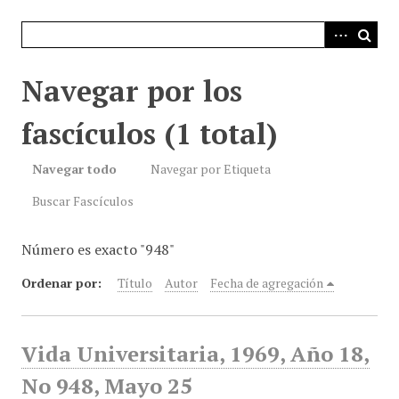
i
n
c
i
Navegar por los
p
a
fascículos (1 total)
l
Navegar todo
Navegar por Etiqueta
Buscar Fascículos
Número es exacto "948"
Ordenar por:
Título
Autor
Fecha de agregación
Vida Universitaria, 1969, Año 18,
No 948, Mayo 25