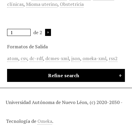
clínicas
,
Mioma uterino
,
Obstetricia
de 2
Formatos de Salida
atom
,
csv
,
dc-rdf
,
dcmes-xml
,
json
,
omeka-xml
,
rss2
Refine search
Universidad Autónoma de Nuevo Léon, (c) 2020-2030 -
Tecnología de
Omeka
.