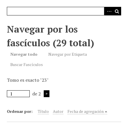
i
n
c
i
Navegar por los
p
a
fascículos (29 total)
l
Navegar todo
Navegar por Etiqueta
Buscar Fascículos
Tomo es exacto "23"
de 2
Ordenar por:
Título
Autor
Fecha de agregación