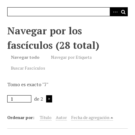
i
n
c
i
Navegar por los
p
a
fascículos (28 total)
l
Navegar todo
Navegar por Etiqueta
Buscar Fascículos
Tomo es exacto "7"
de 2
Ordenar por:
Título
Autor
Fecha de agregación