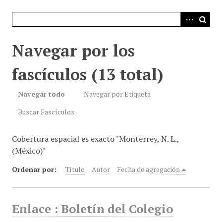
i
n
c
i
Navegar por los
p
a
fascículos (13 total)
l
Navegar todo
Navegar por Etiqueta
Buscar Fascículos
Cobertura espacial es exacto "Monterrey, N. L.,
(México)"
Ordenar por:
Título
Autor
Fecha de agregación
Enlace : Boletín del Colegio