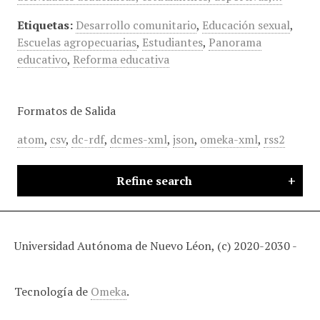
Etiquetas:
Desarrollo comunitario
,
Educación sexual
,
Escuelas agropecuarias
,
Estudiantes
,
Panorama
educativo
,
Reforma educativa
Formatos de Salida
atom
,
csv
,
dc-rdf
,
dcmes-xml
,
json
,
omeka-xml
,
rss2
Refine search
Universidad Autónoma de Nuevo Léon, (c) 2020-2030 -
Tecnología de
Omeka
.