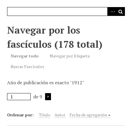
i
n
c
i
Navegar por los
p
a
fascículos (178 total)
l
Navegar todo
Navegar por Etiqueta
Buscar Fascículos
Año de publicación es exacto "1912"
de 9
Ordenar por:
Título
Autor
Fecha de agregación