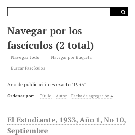
i
n
c
i
Navegar por los
p
a
fascículos (2 total)
l
Navegar todo
Navegar por Etiqueta
Buscar Fascículos
Año de publicación es exacto "1933"
Ordenar por:
Título
Autor
Fecha de agregación
El Estudiante, 1933, Año 1, No 10,
Septiembre