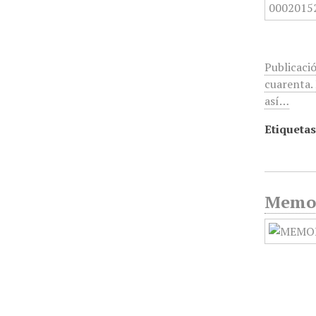
Publicació
cuarenta. 
así…
Etiquetas
Memor