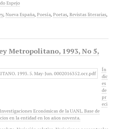
ado Espejo
ey
,
Nueva España
,
Poesía
,
Poetas
,
Revistas literarias
,
ey Metropolitano, 1993, No 5,
Ín
dic
es
de
pr
eci
 Investigaciones Económicas de la UANL. Base de
cios en la entidad en los años noventa.