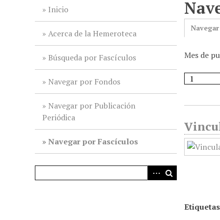
Nave
i
Inicio
n
Navegar
c
Acerca de la Hemeroteca
i
Mes de pu
p
Búsqueda por Fascículos
a
l
Navegar por Fondos
Navegar por Publicación
Periódica
Vincu
Navegar por Fascículos
Etiquetas