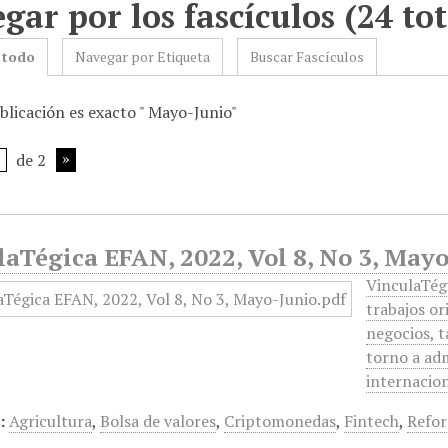
gar por los fascículos (24 tot
 todo
Navegar por Etiqueta
Buscar Fascículos
blicación es exacto " Mayo-Junio"
de 2
laTégica EFAN, 2022, Vol 8, No 3, May
VinculaTégi
trabajos or
negocios, t
torno a adm
internacio
:
Agricultura
,
Bolsa de valores
,
Criptomonedas
,
Fintech
,
Refor