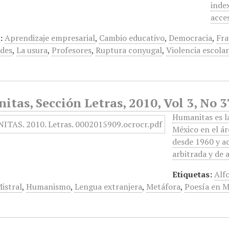
index
acce
:
Aprendizaje empresarial
,
Cambio educativo
,
Democracia
,
Fra
des
,
La usura
,
Profesores
,
Ruptura conyugal
,
Violencia escolar
tas, Sección Letras, 2010, Vol 3, No 
Humanitas es la
México en el ár
desde 1960 y ac
arbitrada y de
Etiquetas:
Alf
istral
,
Humanismo
,
Lengua extranjera
,
Metáfora
,
Poesía en M