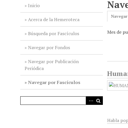
Nave
i
Inicio
n
Navegar
c
Acerca de la Hemeroteca
i
Mes de pu
p
Búsqueda por Fascículos
a
l
Navegar por Fondos
Navegar por Publicación
Periódica
Humani
Navegar por Fascículos
Habla pop