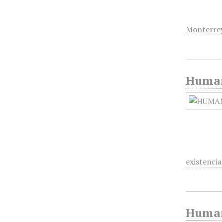
Monterre
Humani
existencia
Humani