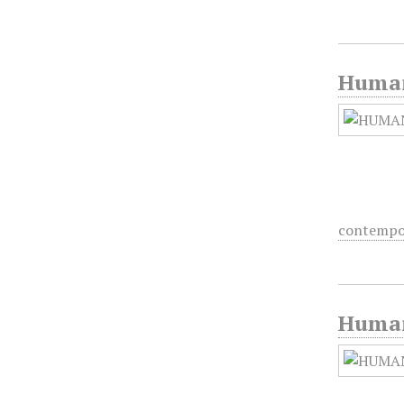
Humani
contempo
Humani