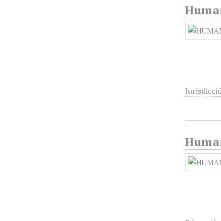
Humani
Jurisdicc
Humani