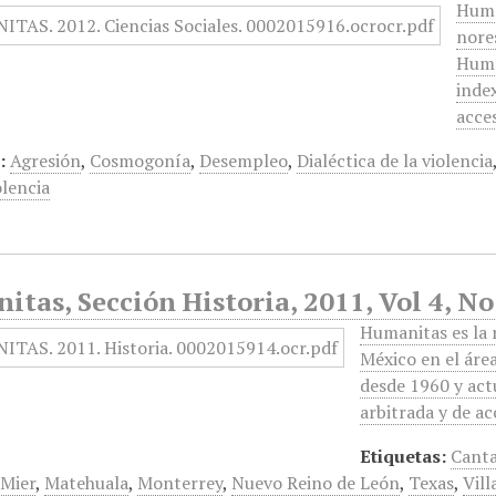
Huma
nores
Huma
index
acce
:
Agresión
,
Cosmogonía
,
Desempleo
,
Dialéctica de la violencia
olencia
tas, Sección Historia, 2011, Vol 4, N
Humanitas es la 
México en el áre
desde 1960 y act
arbitrada y de a
Etiquetas:
Canta
 Mier
,
Matehuala
,
Monterrey
,
Nuevo Reino de León
,
Texas
,
Vill