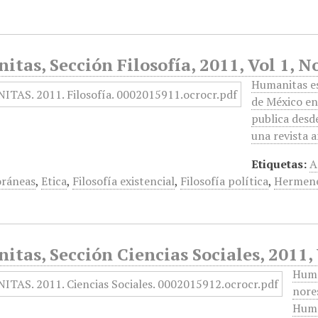
tas, Sección Filosofía, 2011, Vol 1, N
Humanitas es
de México en
publica desd
una revista 
Etiquetas:
A
ráneas
,
Etica
,
Filosofía existencial
,
Filosofía política
,
Hermené
tas, Sección Ciencias Sociales, 2011,
Huma
nores
Huma