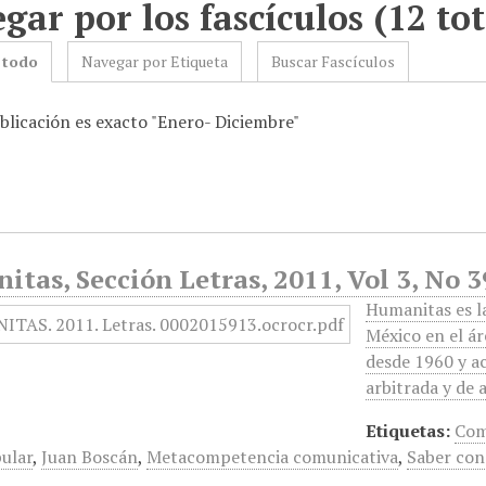
gar por los fascículos (12 tot
 todo
Navegar por Etiqueta
Buscar Fascículos
blicación es exacto "Enero- Diciembre"
tas, Sección Letras, 2011, Vol 3, No 
Humanitas es la
México en el ár
desde 1960 y ac
arbitrada y de
Etiquetas:
Com
ular
,
Juan Boscán
,
Metacompetencia comunicativa
,
Saber con