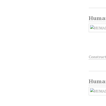
Humani
Construct
Humani