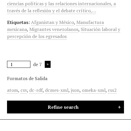
ciencias políticas y las relaciones internacionales, a
través de la reflexión y el debate crítico,…
Etiquetas:
Afganistan y México
,
Manufactura
mexicana
,
Migrantes venezolanos
,
Situación laboral y
percepción de los egresados
de 7
Formatos de Salida
atom
,
csv
,
dc-rdf
,
dcmes-xml
,
json
,
omeka-xml
,
rss2
Refine search