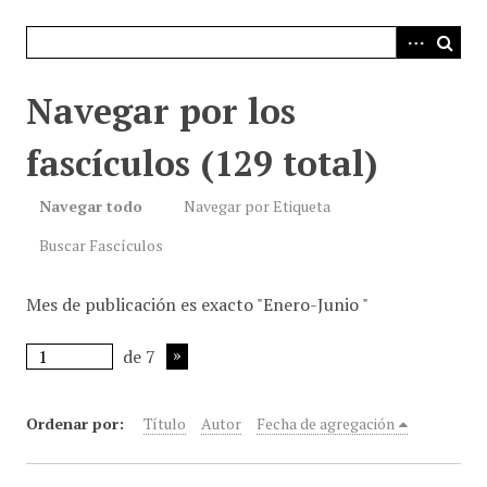
i
n
c
i
Navegar por los
p
a
fascículos (129 total)
l
Navegar todo
Navegar por Etiqueta
Buscar Fascículos
Mes de publicación es exacto "Enero-Junio "
de 7
Ordenar por:
Título
Autor
Fecha de agregación