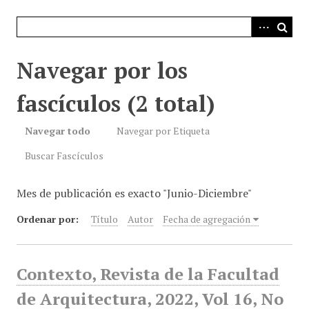
i
n
c
i
Navegar por los
p
a
fascículos (2 total)
l
Navegar todo
Navegar por Etiqueta
Buscar Fascículos
Mes de publicación es exacto "Junio-Diciembre"
Ordenar por:
Título
Autor
Fecha de agregación
Contexto, Revista de la Facultad
de Arquitectura, 2022, Vol 16, No