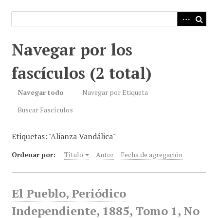
i
n
c
i
Navegar por los
p
a
fascículos (2 total)
l
Navegar todo
Navegar por Etiqueta
Buscar Fascículos
Etiquetas: "Alianza Vandálica"
Ordenar por:
Título
Autor
Fecha de agregación
El Pueblo, Periódico
Independiente, 1885, Tomo 1, No