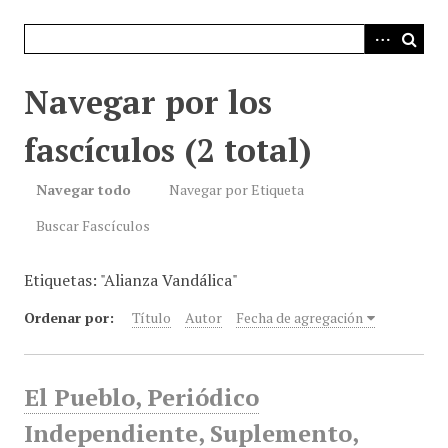
i
n
c
i
Navegar por los
p
a
fascículos (2 total)
l
Navegar todo
Navegar por Etiqueta
Buscar Fascículos
Etiquetas: "Alianza Vandálica"
Ordenar por:
Título
Autor
Fecha de agregación
El Pueblo, Periódico
Independiente, Suplemento,