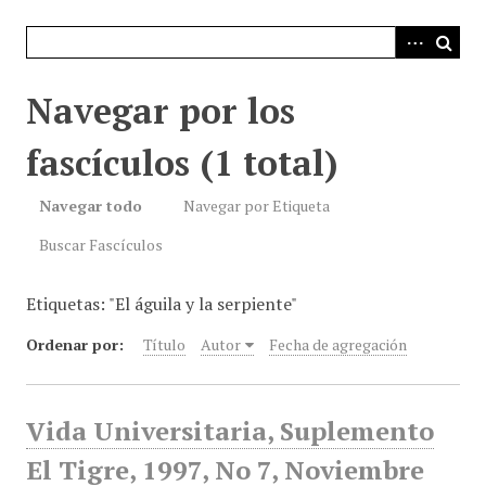
i
n
c
i
Navegar por los
p
a
fascículos (1 total)
l
Navegar todo
Navegar por Etiqueta
Buscar Fascículos
Etiquetas: "El águila y la serpiente"
Ordenar por:
Título
Autor
Fecha de agregación
Vida Universitaria, Suplemento
El Tigre, 1997, No 7, Noviembre