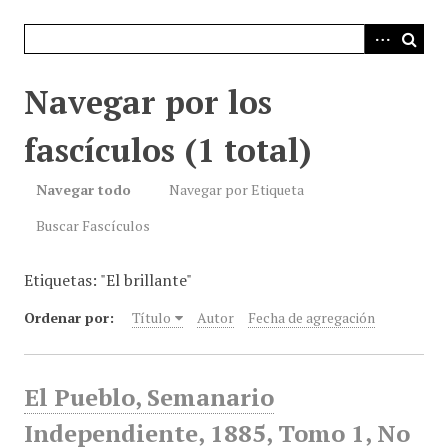
i
n
c
i
Navegar por los
p
a
fascículos (1 total)
l
Navegar todo
Navegar por Etiqueta
Buscar Fascículos
Etiquetas: "El brillante"
Ordenar por:
Título
Autor
Fecha de agregación
El Pueblo, Semanario
Independiente, 1885, Tomo 1, No