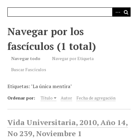
i
n
c
i
Navegar por los
p
a
fascículos (1 total)
l
Navegar todo
Navegar por Etiqueta
Buscar Fascículos
Etiquetas: "La única mentira"
Ordenar por:
Título
Autor
Fecha de agregación
Vida Universitaria, 2010, Año 14,
No 239, Noviembre 1