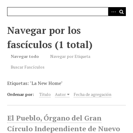
i
n
c
i
Navegar por los
p
a
fascículos (1 total)
l
Navegar todo
Navegar por Etiqueta
Buscar Fascículos
Etiquetas: "La New Home"
Ordenar por:
Título
Autor
Fecha de agregación
El Pueblo, Órgano del Gran
Círculo Independiente de Nuevo