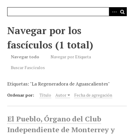
i
n
c
i
Navegar por los
p
a
fascículos (1 total)
l
Navegar todo
Navegar por Etiqueta
Buscar Fascículos
Etiquetas: "La Regeneradora de Aguascalientes"
Ordenar por:
Título
Autor
Fecha de agregación
El Pueblo, Órgano del Club
Independiente de Monterrey y