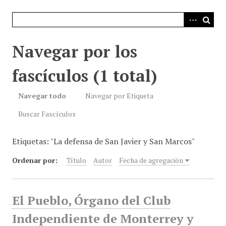
i
n
c
i
Navegar por los
p
a
fascículos (1 total)
l
Navegar todo
Navegar por Etiqueta
Buscar Fascículos
Etiquetas: "La defensa de San Javier y San Marcos"
Ordenar por:
Título
Autor
Fecha de agregación
El Pueblo, Órgano del Club
Independiente de Monterrey y