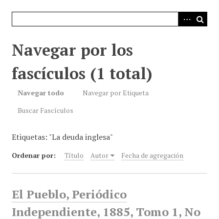
i
n
c
i
Navegar por los
p
a
fascículos (1 total)
l
Navegar todo
Navegar por Etiqueta
Buscar Fascículos
Etiquetas: "La deuda inglesa"
Ordenar por:
Título
Autor
Fecha de agregación
El Pueblo, Periódico
Independiente, 1885, Tomo 1, No