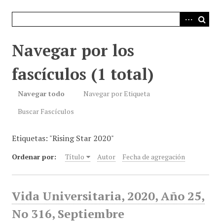
i
n
c
i
Navegar por los
p
a
fascículos (1 total)
l
Navegar todo
Navegar por Etiqueta
Buscar Fascículos
Etiquetas: "Rising Star 2020"
Ordenar por:
Título
Autor
Fecha de agregación
Vida Universitaria, 2020, Año 25,
No 316, Septiembre