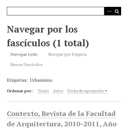
i
n
c
i
Navegar por los
p
a
fascículos (1 total)
l
Navegar todo
Navegar por Etiqueta
Buscar Fascículos
Etiquetas: Urbanismo
Ordenar por:
Título
Autor
Fecha de agregación
Contexto, Revista de la Facultad
de Arquitectura, 2010-2011, Año