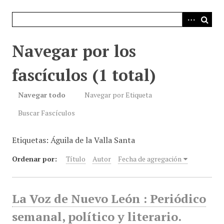
i
n
c
i
Navegar por los
p
a
fascículos (1 total)
l
Navegar todo
Navegar por Etiqueta
Buscar Fascículos
Etiquetas: Águila de la Valla Santa
Ordenar por:
Título
Autor
Fecha de agregación
La Voz de Nuevo León : Periódico
semanal, político y literario.