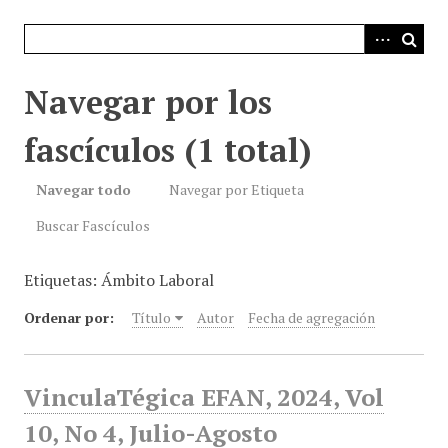
i
n
c
i
Navegar por los
p
a
fascículos (1 total)
l
Navegar todo
Navegar por Etiqueta
Buscar Fascículos
Etiquetas: Ámbito Laboral
Ordenar por:
Título
Autor
Fecha de agregación
VinculaTégica EFAN, 2024, Vol
10, No 4, Julio-Agosto